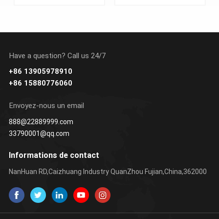
Have a question? Call us 24/7
+86 13905978910
APPRENDRE
APPRENDRE
+86 15880776060
ENCORE PLUS
ENCORE PLUS
Envoyez-nous un email
888@22889999.com
33790001@qq.com
Informations de contact
NanHuan RD,Caizhuang Industry QuanZhou Fujian,China,362000