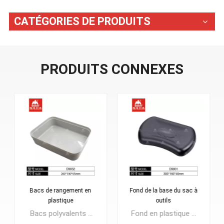
CATÉGORIES DE PRODUITS
PRODUITS CONNEXES
Bacs de rangement en
Fond de la base du sac à
plastique
outils
Bacs polyvalents : conçus pour garder les étagères de votre garde-manger bien organisées. Nos bacs de rangement transparents sont parfaits pour une utilisation à la maison et au bureau pour l'organisation. Utiliser également pour la buanderie et la salle de bain. Élargissez vos possibilités avec notre organisateur transparent polyvalent.Bienvenue OEM, le logo du client peut être appliqué.
Fond en plastique souple pour sac à outils, sac de sport, besoin de remplacement ou usage personnel, protection solide, empêche le sac d'être endommagé ou sale. Bienvenue OEM, le logo du client peut être appliqué.