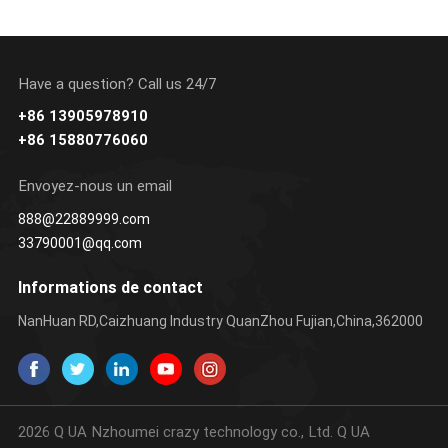
Have a question? Call us 24/7
+86 13905978910
+86 15880776060
Envoyez-nous un email
888@22889999.com
33790001@qq.com
Informations de contact
NanHuan RD,Caizhuang Industry QuanZhou Fujian,China,362000
2026 Q UA Nzhoumei crazy technology co., Ltd. Q UA