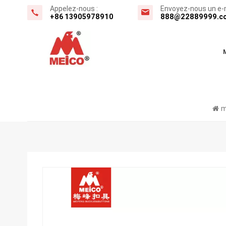
Appelez-nous :
Envoyez-nous un e-m
+86 13905978910
888@22889999.c
m