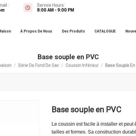
ail :
Service Hours:
om
8:00 AM - 9:00 PM
Maison
À Propos De Nous
Des Produits
CATALOGUE
Nouve
Base souple en PVC
aison
/
Série De Fond De Sac
/
Coussin Inférieur
/
Base Souple En
Base souple en PVC
Le coussin est facile à installer et peu
tailles et formes. Sa construction durable