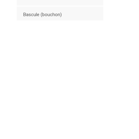
Bascule (bouchon)
Extracteurs en plastique
Série militaire
Autres matériels
Série de chariots
Nouveaux Produits
Boucle à bouton en
plastique pour ceinture
porte-bébé 25 mm
VOIR PLUS