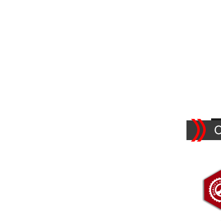
cordon de réglage de
lacet 2025
VOIR PLUS
Crochet de suspension
en plastique avec trou
pour cordon
VOIR PLUS
Crochet de suspension
en plastique avec trou
VOIR PLUS