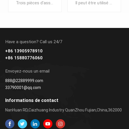
Trois pièces d'assemblage comprenant : un crochet, un support de crochet rotatif et un curseur de sangle pivotant.Utilisé comme crochet en plastique pour laisse d'animal de compagnie, mousqueton de sac ou fermoir de connexion à des fins différentes. Crochet tournant à 360 degrés.
Il peut être utilisé avec un cordon jusqu'à 5 mm de diamètre et une sangle de 25 mm.
Have a question? Call us 24/7
+86 13905978910
APPRENDRE
APPRENDRE
+86 15880776060
ENCORE PLUS
ENCORE PLUS
Envoyez-nous un email
888@22889999.com
33790001@qq.com
Informations de contact
NanHuan RD,Caizhuang Industry QuanZhou Fujian,China,362000