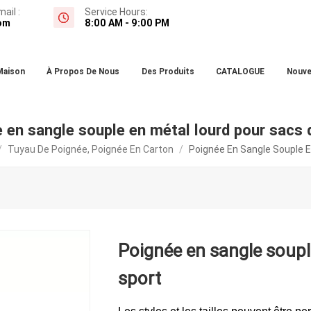
ail :
Service Hours:
om
8:00 AM - 9:00 PM
Maison
À Propos De Nous
Des Produits
CATALOGUE
Nouve
 en sangle souple en métal lourd pour sacs 
/
Tuyau De Poignée, Poignée En Carton
/
Poignée En Sangle Souple E
Poignée en sangle soupl
sport