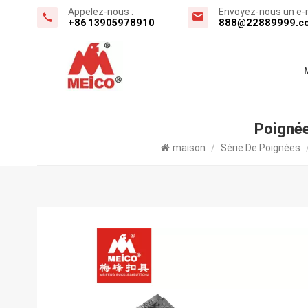
Appelez-nous :
Envoyez-nous un e-m
+86 13905978910
888@22889999.c
Poignée
maison
/
Série De Poignées