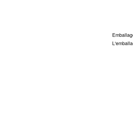
pour cordon
VOIR PLUS
Crochet de suspension
en plastique avec trou
Emballage
VOIR PLUS
L'emballa