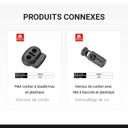
PRODUITS CONNEXES
Petit cordon à double trou
Verrous de cordon avec
en plastique
tête à bascule en plastique
noir
Verrous de cordon en plastique, bouchons à bascule d'arrêt à ressort, bouchons de cordon à double trou, bascules de cordon de cordon pour cordons de serrage, paracorde, lacets, sacs à dos
Verrouillage de cordon à ressort moulé en plastique. Disponible en 6 mm en matière noire.Utilisation populaire pour les sacs à dos, les sacs de sport tactiques, les sacs à bagages, les vêtements...