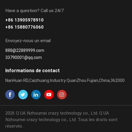
Have a question? Call us 24/7
+86 13905978910
APPRENDRE
APPRENDRE
+86 15880776060
ENCORE PLUS
ENCORE PLUS
Envoyez-nous un email
888@22889999.com
33790001@qq.com
Informations de contact
NanHuan RD,Caizhuang Industry QuanZhou Fujian,China,362000
2026 Q UA Nzhoumei crazy technology co., Ltd. Q UA
Nzhoumei crazy technology co., Ltd .Tous les droits sont
réservés .