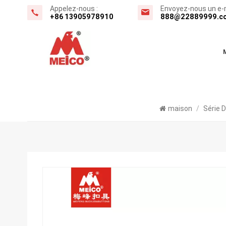
Appelez-nous :
Envoyez-nous un e-m
+86 13905978910
888@22889999.c
maison
/
Série 