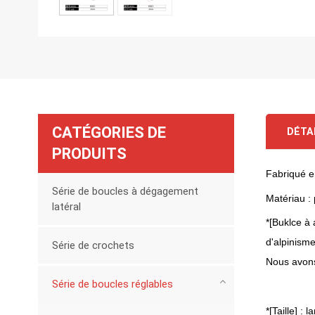
CATÉGORIES DE
DÉTA
PRODUITS
Fabriqué e
Série de boucles à dégagement
Matériau :
latéral
*[Buklce à
d'alpinism
Série de crochets
Nous avons
Série de boucles réglables
*[Taille] :