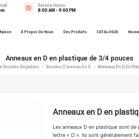
ail :
Service Hours:
om
8:00 AM - 9:00 PM
Maison
À Propos De Nous
Des Produits
CATALOGUE
Nouve
Anneaux en D en plastique de 3/4 pouces
De Boucles Réglables
/
Boucles D'anneau En D
/
Anneaux En D En Pla
Anneaux en D en plasti
Les anneaux D en plastique sont de 
lettre « D ». Ils sont généralement f