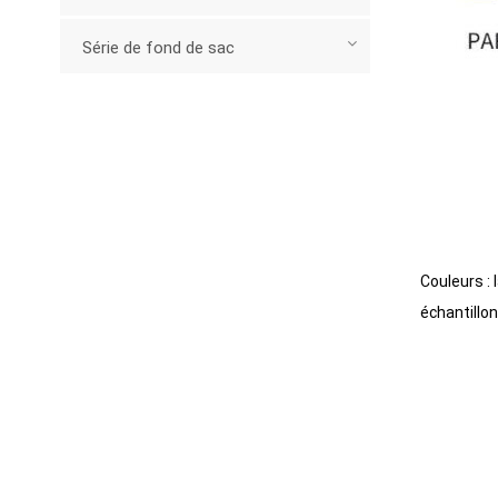
Série de fond de sac
Cordon
Bascule (bouchon)
Extracteurs en plastique
Couleurs :
Série militaire
échantillon
Autres matériels
Série de chariots